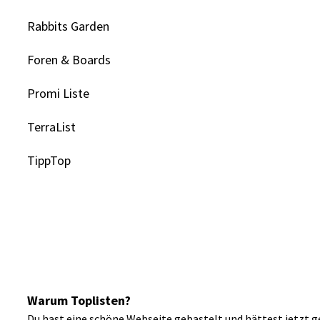
Rabbits Garden
Foren & Boards
Promi Liste
TerraList
TippTop
Warum Toplisten?
Du hast eine schöne Webseite gebastelt und hättest jetzt g