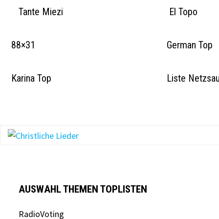
Tante Miezi
El Topo
88×31
German Top
Karina Top
Liste Netzsa
AUSWAHL THEMEN TOPLISTEN
RadioVoting