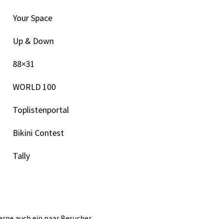
Your Space
Up & Down
88×31
WORLD 100
Toplistenportal
Bikini Contest
Tally
erne auch ein paar Besucher.